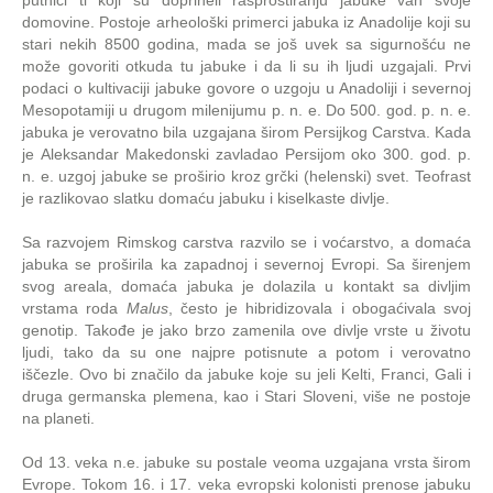
putnici ti koji su doprineli rasprostiranju jabuke van svoje
domovine. Postoje arheološki primerci jabuka iz Anadolije koji su
stari nekih 8500 godina, mada se još uvek sa sigurnošću ne
može govoriti otkuda tu jabuke i da li su ih ljudi uzgajali. Prvi
podaci o kultivaciji jabuke govore o uzgoju u Anadoliji i severnoj
Mesopotamiji u drugom milenijumu p. n. e. Do 500. god. p. n. e.
jabuka je verovatno bila uzgajana širom Persijkog Carstva. Kada
je
Aleksandar Makedonski
zavladao Persijom oko 300. god. p.
n. e. uzgoj jabuke se proširio kroz grčki (helenski) svet. Teofrast
je razlikovao slatku domaću jabuku i kiselkaste divlje.
Sa razvojem Rimskog carstva razvilo se i voćarstvo, a domaća
jabuka se proširila ka zapadnoj i severnoj Evropi. Sa širenjem
svog areala, domaća jabuka je dolazila u kontakt sa divljim
vrstama roda
Malus
, često je hibridizovala i obogaćivala svoj
genotip. Takođe je jako brzo zamenila ove divlje vrste u životu
ljudi, tako da su one najpre potisnute a potom i verovatno
iščezle. Ovo bi značilo da jabuke koje su jeli Kelti, Franci, Gali i
druga germanska plemena, kao i
Stari Sloveni
, više ne postoje
na planeti.
Od 13. veka n.e. jabuke su postale veoma uzgajana vrsta širom
Evrope. Tokom 16. i 17. veka evropski kolonisti prenose jabuku