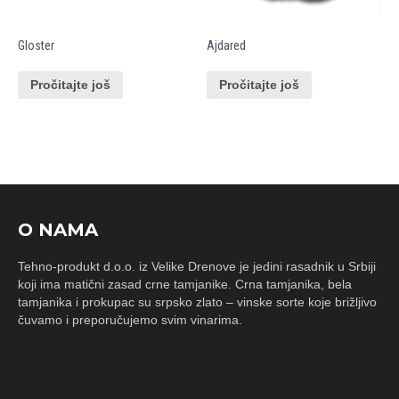
Gloster
Ajdared
Pročitajte još
Pročitajte još
O NAMA
Tehno-produkt d.o.o. iz Velike Drenove je jedini rasadnik u Srbiji
koji ima matični zasad crne tamjanike. Crna tamjanika, bela
tamjanika i prokupac su srpsko zlato – vinske sorte koje brižljivo
čuvamo i preporučujemo svim vinarima.