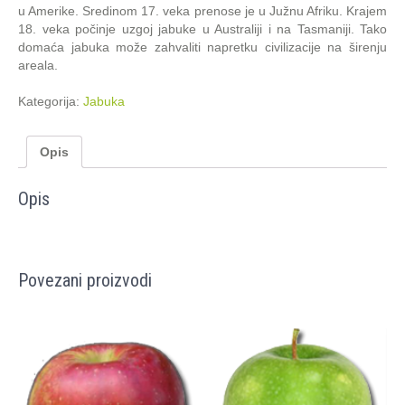
u Amerike. Sredinom 17. veka prenose je u Južnu Afriku. Krajem
18. veka počinje uzgoj jabuke u Australiji i na Tasmaniji. Tako
domaća jabuka može zahvaliti napretku civilizacije na širenju
areala.
Kategorija:
Jabuka
Opis
Opis
Povezani proizvodi