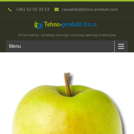
+381 62 55 33 53
rasadnik@tehno-produkt.com
Proizvodnja i prodaja loznog i voćnog sadnog materijala
Menu