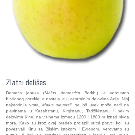
Zlatni delišes
Domaća jabuka (
Malus domestica
Borkh.) je verovatno
hibridnog porekla, a nastala je u centralnim delovima Azije. Njoj
najsrodnija vrsta,
Malus sieversii
, se još uvek može naći na
planinama u Kazahstanu, Kirgistanu, Tadžikistanu i nekim
delovima Kine, na visinama između 1200 i 1800 m iznad nivoa
mora. Kako su kroz ovaj predeo prolazili putni pravci koji su
povezivali Kinu sa Bliskim istokom i Evropom, verovatno su