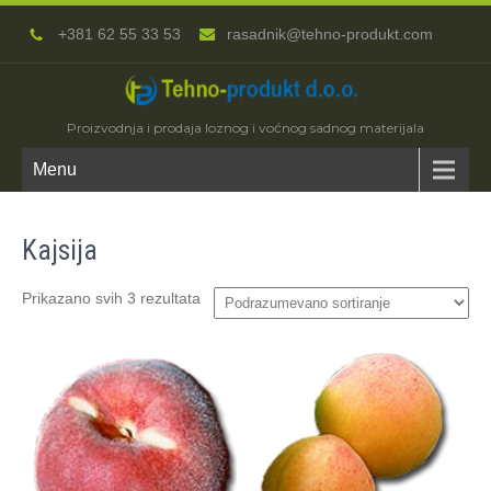
+381 62 55 33 53
rasadnik@tehno-produkt.com
Proizvodnja i prodaja loznog i voćnog sadnog materijala
Menu
Kajsija
Prikazano svih 3 rezultata