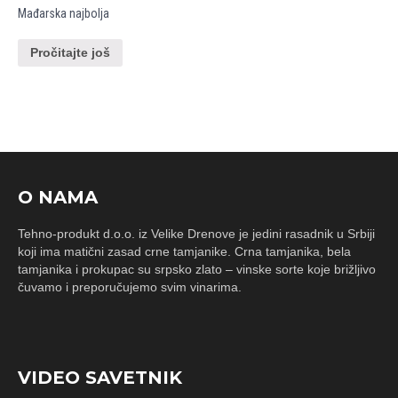
Mađarska najbolja
Pročitajte još
O NAMA
Tehno-produkt d.o.o. iz Velike Drenove je jedini rasadnik u Srbiji
koji ima matični zasad crne tamjanike. Crna tamjanika, bela
tamjanika i prokupac su srpsko zlato – vinske sorte koje brižljivo
čuvamo i preporučujemo svim vinarima.
VIDEO SAVETNIK