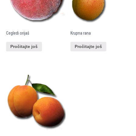
Cegledi orijaš
Krupna rana
Pročitajte još
Pročitajte još