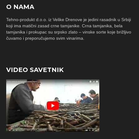
O NAMA
Tehno-produkt d.o.o. iz Velike Drenove je jedini rasadnik u Srbiji
koji ima matični zasad crne tamjanike. Crna tamjanika, bela
tamjanika i prokupac su srpsko zlato – vinske sorte koje brižljivo
čuvamo i preporučujemo svim vinarima.
VIDEO SAVETNIK