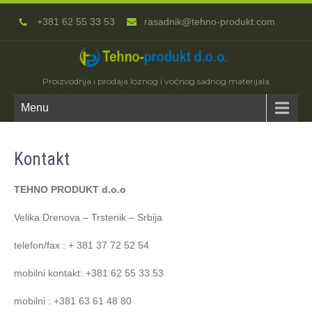
+381 62 55 33 53
rasadnik@tehno-produkt.com
Proizvodnja i prodaja loznog i voćnog sadnog materijala
Menu
Kontakt
TEHNO PRODUKT d.o.o
Velika Drenova – Trstenik – Srbija
telefon/fax : + 381 37 72 52 54
mobilni kontakt: +381 62 55 33 53
mobilni : +381 63 61 48 80