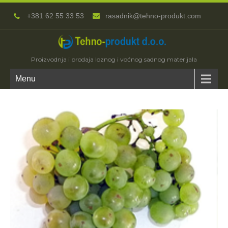
+381 62 55 33 53
rasadnik@tehno-produkt.com
Proizvodnja i prodaja loznog i voćnog sadnog materijala
Menu