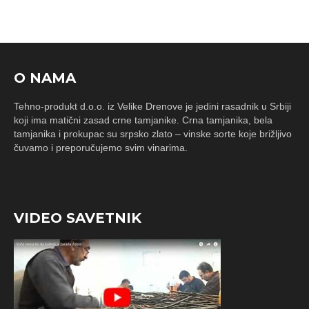
O NAMA
Tehno-produkt d.o.o. iz Velike Drenove je jedini rasadnik u Srbiji
koji ima matični zasad crne tamjanike. Crna tamjanika, bela
tamjanika i prokupac su srpsko zlato – vinske sorte koje brižljivo
čuvamo i preporučujemo svim vinarima.
VIDEO SAVETNIK