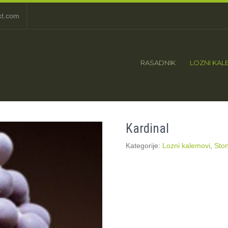
kt.com
RASADNIK
LOZNI KAL
Kardinal
Kategorije:
Lozni kalemovi
,
Ston