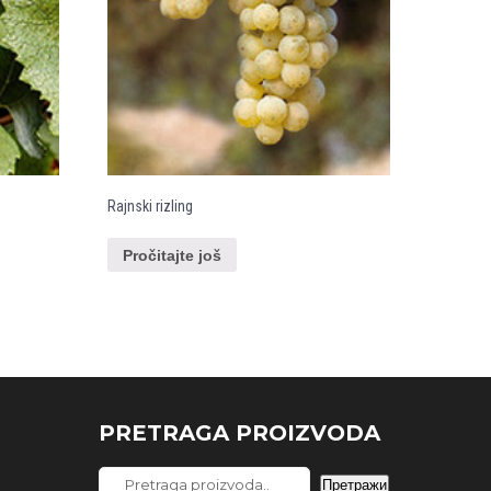
Rajnski rizling
Pročitajte još
PRETRAGA PROIZVODA
Pretraga
Претражи