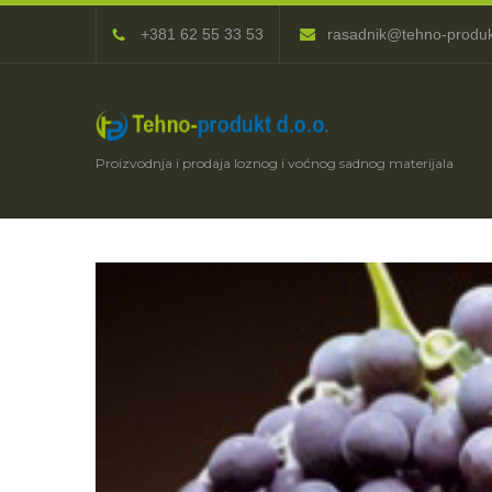
+381 62 55 33 53
rasadnik@tehno-produ
Proizvodnja i prodaja loznog i voćnog sadnog materijala