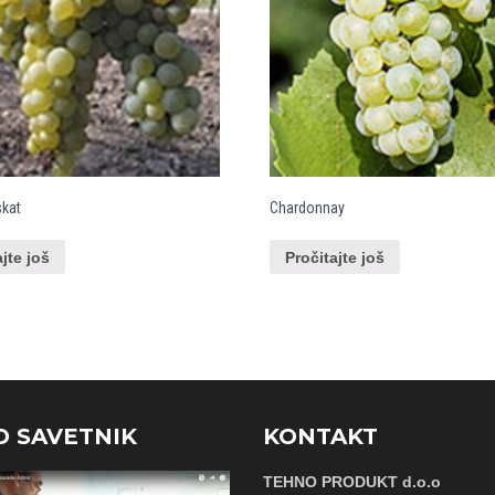
skat
Chardonnay
ajte još
Pročitajte još
O SAVETNIK
KONTAKT
TEHNO PRODUKT d.o.o