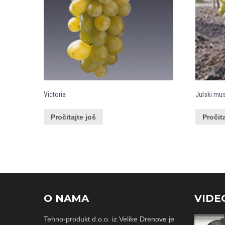
Victoria
Julski mu
Pročitajte još
Pročit
O NAMA
VIDE
Tehno-produkt d.o.o. iz Velike Drenove je