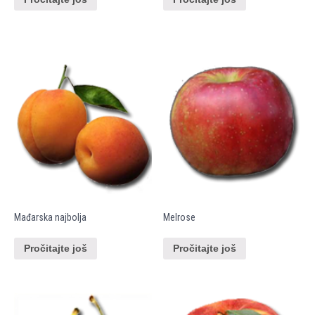
Mađarska najbolja
Melrose
Pročitajte još
Pročitajte još