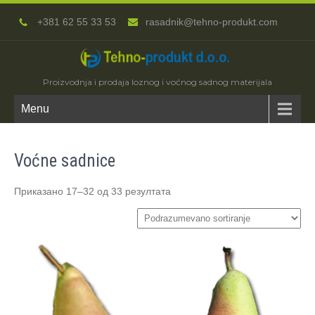
+381 62 55 33 53
rasadnik@tehno-produkt.com
Proizvodnja i prodaja loznog i voćnog sadnog materijala
Menu
Voćne sadnice
Приказано 17–32 од 33 резултата