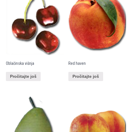
Oblačinska višnja
Red haven
Pročitajte još
Pročitajte još