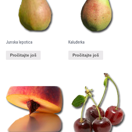
Junska lepotica
Kaluđerka
Pročitajte još
Pročitajte još