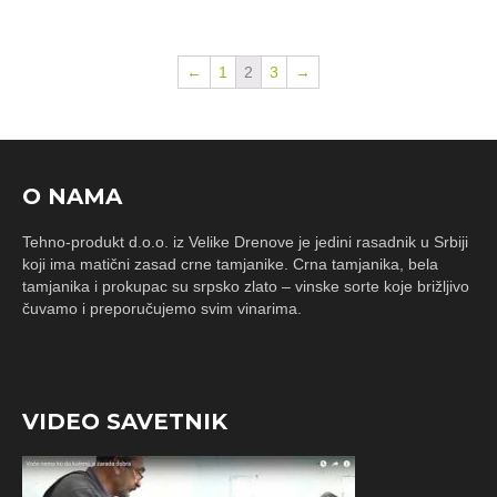
←
1
2
3
→
O NAMA
Tehno-produkt d.o.o. iz Velike Drenove je jedini rasadnik u Srbiji
koji ima matični zasad crne tamjanike. Crna tamjanika, bela
tamjanika i prokupac su srpsko zlato – vinske sorte koje brižljivo
čuvamo i preporučujemo svim vinarima.
VIDEO SAVETNIK